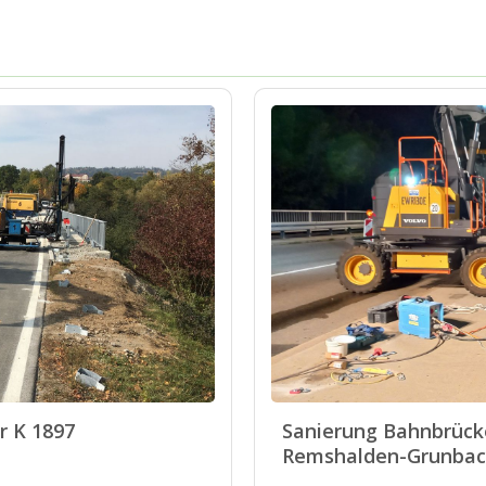
r K 1897
Sanierung Bahnbrück
Remshalden-Grunba