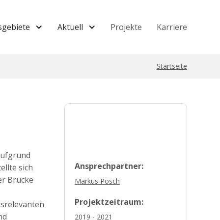
sgebiete
Aktuell
Projekte
Karriere
Startseite
aufgrund
Ansprechpartner:
llte sich
er Brücke
Markus Posch
Projektzeitraum:
srelevanten
nd
2019 - 2021