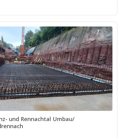
nz- und Rennachtal Umbau/
drennach