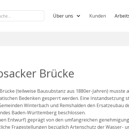
Über uns
Kunden
Arbeit
bsacker Brücke
Brücke (teilweise Bausubstanz aus 1880er-Jahren) musste 
atischen Bedenken gesperrt werden. Eine Instandsetzung ste
 die Gemeinden Winterbach und Remshalden den Ersatzeubau d
Landes Baden-Württemberg beschlossen.
chen Entwurf) geprägt von den umfangreichen genehmigung
liche Fragestellungen bezüglich Artenschutz der Wasser- u