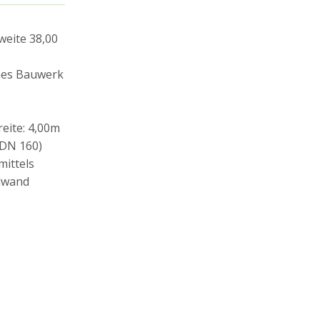
eite 38,00
nes Bauwerk
eite: 4,00m
 DN 160)
mittels
ndwand