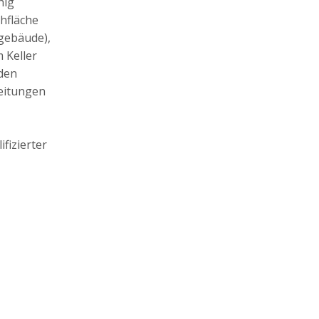
hig
hfläche
sgebäude),
 Keller
nden
leitungen
fizierter