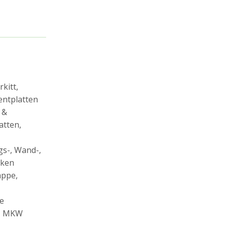
kitt,
ntplatten
 &
atten,
gs-, Wand-,
cken
appe,
le
V, MKW