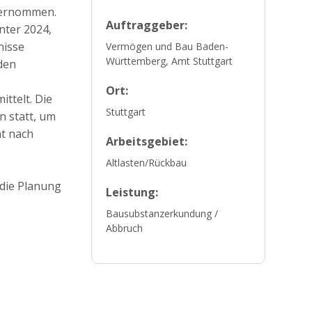
bernommen.
Auftraggeber:
nter 2024,
nisse
Vermögen und Bau Baden-
Württemberg, Amt Stuttgart
den
Ort:
ttelt. Die
Stuttgart
n statt, um
nt nach
Arbeitsgebiet:
Altlasten/Rückbau
die Planung
Leistung:
Bausubstanzerkundung /
Abbruch