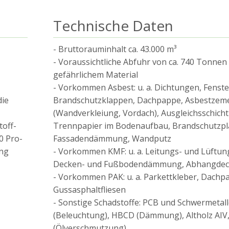
Technische Daten
- Bruttorauminhalt ca. 43.000 m³
- Voraussichtliche Abfuhr von ca. 740 Tonnen
gefährlichem Material
- Vorkommen Asbest: u. a. Dichtungen, Fenster
die
Brandschutzklappen, Dachpappe, Asbestzeme
(Wandverkleiung, Vordach), Ausgleichsschicht
toff-
Trennpapier im Bodenaufbau, Brandschutzpl
0 Pro-
Fassadendämmung, Wandputz
ung
- Vorkommen KMF: u. a. Leitungs- und Lüftun
Decken- und Fußbodendämmung, Abhangde
- Vorkommen PAK: u. a. Parkettkleber, Dachp
Gussasphaltfliesen
- Sonstige Schadstoffe: PCB und Schwermetal
(Beleuchtung), HBCD (Dämmung), Altholz AI
(Ölverschmutzung)