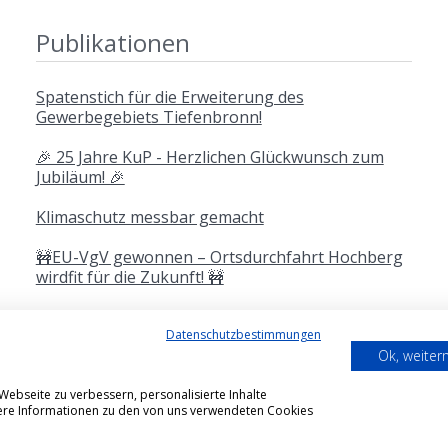
Publikationen
Spatenstich für die Erweiterung des
Gewerbegebiets Tiefenbronn!
🎉 25 Jahre KuP - Herzlichen Glückwunsch zum
Jubiläum! 🎉
Klimaschutz messbar gemacht
🚧EU-VgV gewonnen – Ortsdurchfahrt Hochberg
wirdfit für die Zukunft! 🚧
Weitere Publikationen
Datenschutzbestimmungen
Ok, weite
ebseite zu verbessern, personalisierte Inhalte
itere Informationen zu den von uns verwendeten Cookies
wesen und Umwelttechnik GmbH