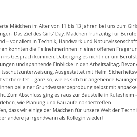
erte Mädchen im Alter von 11 bis 13 Jahren bei uns zum Girl
gen. Das Ziel des Girls’ Day: Mädchen frühzeitig für Berufe
ind – vor allem in Technik, Handwerk und Naturwissenschaft
en konnten die Teilnehmerinnen in einer offenen Fragerun
 ins Gespräch kommen. Dabei ging es nicht nur um Berufsb
gen und spannende Einblicke in den Arbeitsalltag. Bevor e
beitsschutzunterweisung. Ausgestattet mit Helm, Sicherheits
 vorbereitet – ganz so, wie es sich für angehende Bauinge
erinnen bei einer Grundwasserbeprobung selbst mit anpack
ht. Zum Abschluss ging es raus zur Baustelle in Rutesheim –
terleben, wie Planung und Bau aufeinandertreffen.
en, dass wir einige der Mädchen für unsere Welt der Techn
oder andere ja irgendwann als Kollegin wieder!