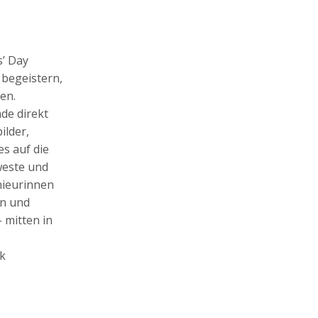
s’ Day
 begeistern,
en.
de direkt
ilder,
s auf die
weste und
nieurinnen
en und
 mitten in
ik